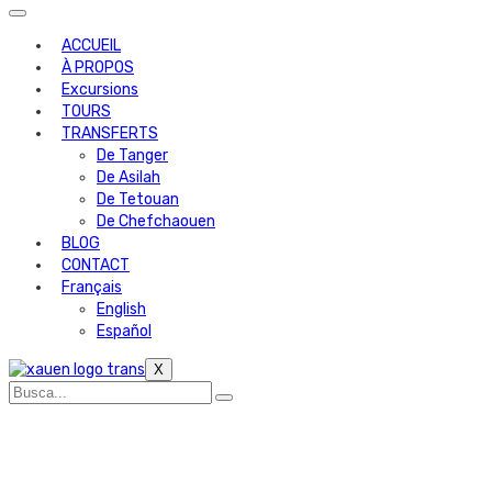
ACCUEIL
À PROPOS
Excursions
TOURS
TRANSFERTS
De Tanger
De Asilah
De Tetouan
De Chefchaouen
BLOG
CONTACT
Français
English
Español
X