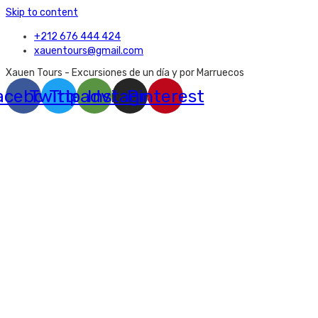
Skip to content
+212 676 444 424
xauentours@gmail.com
Xauen Tours - Excursiones de un día y por Marruecos
acebook
Twitter
Tripadvisor
Instagram
Pinterest