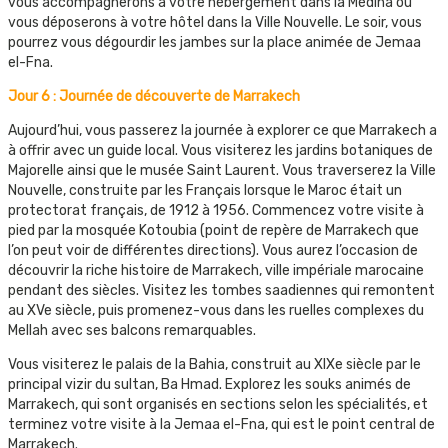
vous accompagnerons à votre hébergement dans la Médina ou
vous déposerons à votre hôtel dans la Ville Nouvelle. Le soir, vous
pourrez vous dégourdir les jambes sur la place animée de Jemaa
el-Fna.
Jour 6 : Journée de découverte de Marrakech
Aujourd’hui, vous passerez la journée à explorer ce que Marrakech a
à offrir avec un guide local. Vous visiterez les jardins botaniques de
Majorelle ainsi que le musée Saint Laurent. Vous traverserez la Ville
Nouvelle, construite par les Français lorsque le Maroc était un
protectorat français, de 1912 à 1956. Commencez votre visite à
pied par la mosquée Kotoubia (point de repère de Marrakech que
l’on peut voir de différentes directions). Vous aurez l’occasion de
découvrir la riche histoire de Marrakech, ville impériale marocaine
pendant des siècles. Visitez les tombes saadiennes qui remontent
au XVe siècle, puis promenez-vous dans les ruelles complexes du
Mellah avec ses balcons remarquables.
Vous visiterez le palais de la Bahia, construit au XIXe siècle par le
principal vizir du sultan, Ba Hmad. Explorez les souks animés de
Marrakech, qui sont organisés en sections selon les spécialités, et
terminez votre visite à la Jemaa el-Fna, qui est le point central de
Marrakech.