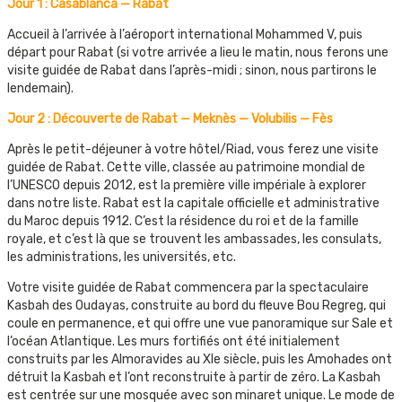
Jour 1 : Casablanca — Rabat
Accueil à l’arrivée à l’aéroport international Mohammed V, puis
départ pour Rabat (si votre arrivée a lieu le matin, nous ferons une
visite guidée de Rabat dans l’après-midi ; sinon, nous partirons le
lendemain).
Jour 2 : Découverte de Rabat — Meknès — Volubilis — Fès
Après le petit-déjeuner à votre hôtel/Riad, vous ferez une visite
guidée de Rabat. Cette ville, classée au patrimoine mondial de
l’UNESCO depuis 2012, est la première ville impériale à explorer
dans notre liste. Rabat est la capitale officielle et administrative
du Maroc depuis 1912. C’est la résidence du roi et de la famille
royale, et c’est là que se trouvent les ambassades, les consulats,
les administrations, les universités, etc.
Votre visite guidée de Rabat commencera par la spectaculaire
Kasbah des Oudayas, construite au bord du fleuve Bou Regreg, qui
coule en permanence, et qui offre une vue panoramique sur Sale et
l’océan Atlantique. Les murs fortifiés ont été initialement
construits par les Almoravides au XIe siècle, puis les Amohades ont
détruit la Kasbah et l’ont reconstruite à partir de zéro. La Kasbah
est centrée sur une mosquée avec son minaret unique. Le mode de