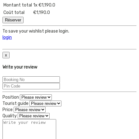
Montant total
1
x
€1,190.0
Coût total
€1,190.0
Réserver
To save your wishlist please login.
login
x
Write your review
Position
Tourist guide
Price
Quality