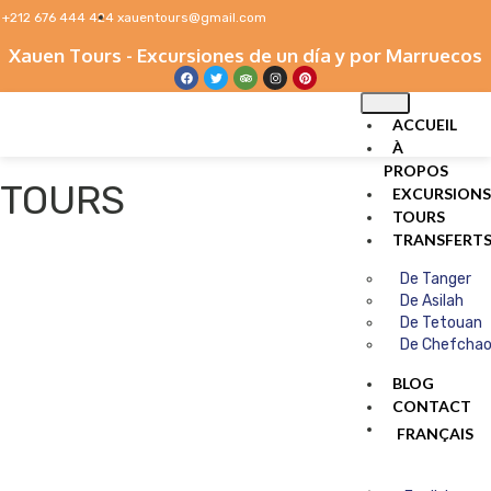
+212 676 444 424
xauentours@gmail.com
Xauen Tours - Excursiones de un día y por Marruecos
ACCUEIL
À
PROPOS
TOURS
EXCURSIONS
TOURS
TRANSFERT
De Tanger
De Asilah
De Tetouan
De Chefcha
BLOG
CONTACT
FRANÇAIS