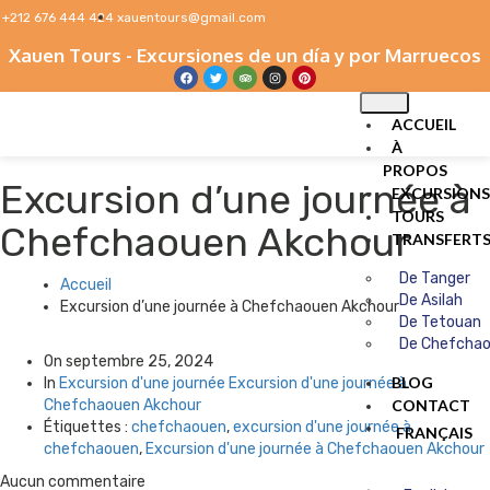
+212 676 444 424
xauentours@gmail.com
Xauen Tours - Excursiones de un día y por Marruecos
ACCUEIL
À
PROPOS
Excursion d’une journée à
EXCURSIONS
TOURS
Chefchaouen Akchour
TRANSFERT
De Tanger
Accueil
De Asilah
Excursion d’une journée à Chefchaouen Akchour
De Tetouan
De Chefcha
On
septembre 25, 2024
BLOG
In
Excursion d'une journée
Excursion d'une journée à
Chefchaouen Akchour
CONTACT
Étiquettes :
chefchaouen
,
excursion d'une journée à
FRANÇAIS
chefchaouen
,
Excursion d'une journée à Chefchaouen Akchour
Aucun commentaire