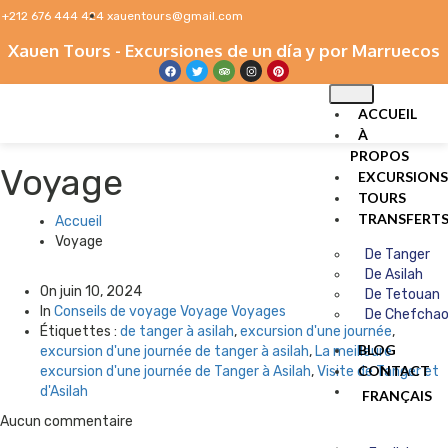
+212 676 444 424
xauentours@gmail.com
Xauen Tours - Excursiones de un día y por Marruecos
ACCUEIL
À
PROPOS
Voyage
EXCURSIONS
TOURS
TRANSFERT
Accueil
Voyage
De Tanger
De Asilah
On
juin 10, 2024
De Tetouan
In
Conseils de voyage
Voyage
Voyages
De Chefcha
Étiquettes :
de tanger à asilah
,
excursion d'une journée
,
BLOG
excursion d'une journée de tanger à asilah
,
La meilleure
CONTACT
excursion d'une journée de Tanger à Asilah
,
Visite de Tanger et
d'Asilah
FRANÇAIS
Aucun commentaire