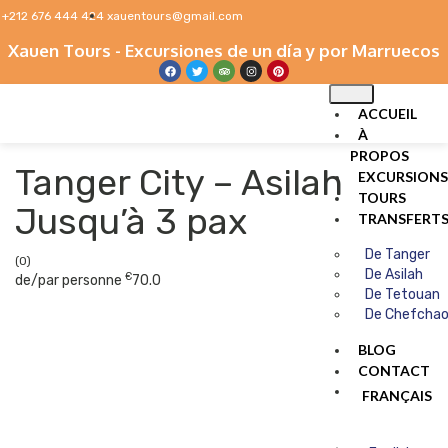
+212 676 444 424
xauentours@gmail.com
Xauen Tours - Excursiones de un día y por Marruecos
ACCUEIL
À
PROPOS
Tanger City – Asilah
EXCURSIONS
TOURS
Jusqu’à 3 pax
TRANSFERT
De Tanger
(0)
De Asilah
€
de/par personne
70.0
De Tetouan
De Chefcha
BLOG
CONTACT
FRANÇAIS