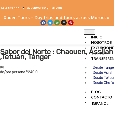
+212 676 444 424
xauentours@gmail.com
Xauen Tours – Day trips and tours across Morocco.
INICIO
NOSOTROS
EXCURSIONE
Sabor del Norte : Chaouen, Assilah
VISITAS
,Tetuán, Tánger
TRANSFEREN
(0)
Desde Tánge
€
de/por persona
240.0
Desde Asilah
Desde Tetou
Desde Chef
BLOG
CONTACTO
ESPAÑOL