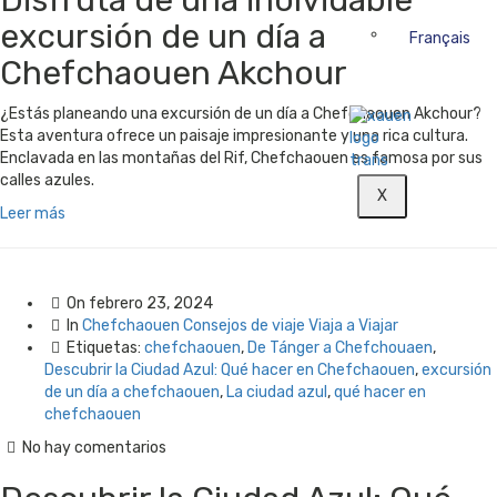
Disfruta de una inolvidable
excursión de un día a
Français
Chefchaouen Akchour
¿Estás planeando una excursión de un día a Chefchaouen Akchour?
Esta aventura ofrece un paisaje impresionante y una rica cultura.
Enclavada en las montañas del Rif, Chefchaouen es famosa por sus
calles azules.
X
Leer más
On
febrero 23, 2024
In
Chefchaouen
Consejos de viaje
Viaja a
Viajar
Etiquetas:
chefchaouen
,
De Tánger a Chefchouaen
,
Descubrir la Ciudad Azul: Qué hacer en Chefchaouen
,
excursión
de un día a chefchaouen
,
La ciudad azul
,
qué hacer en
chefchaouen
No hay comentarios