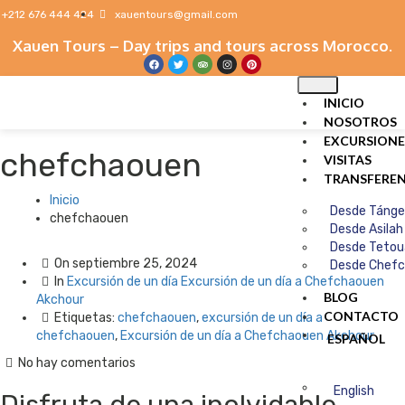
+212 676 444 424
xauentours@gmail.com
Xauen Tours – Day trips and tours across Morocco.
INICIO
NOSOTROS
EXCURSIONE
chefchaouen
VISITAS
TRANSFEREN
Inicio
Desde Tánge
chefchaouen
Desde Asilah
Desde Tetou
On
septiembre 25, 2024
Desde Chef
In
Excursión de un día
Excursión de un día a Chefchaouen
BLOG
Akchour
CONTACTO
Etiquetas:
chefchaouen
,
excursión de un día a
chefchaouen
,
Excursión de un día a Chefchaouen Akchour
ESPAÑOL
No hay comentarios
English