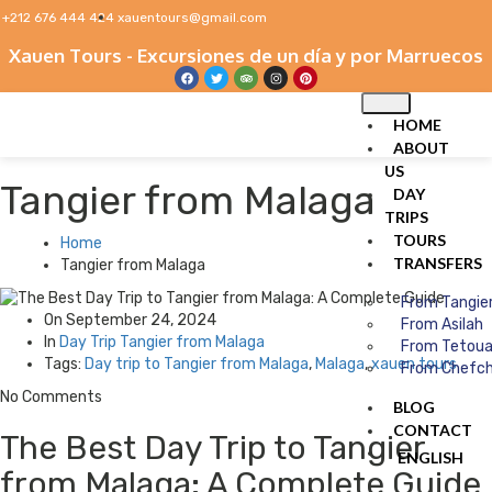
+212 676 444 424
xauentours@gmail.com
Xauen Tours - Excursiones de un día y por Marruecos
HOME
ABOUT
US
Tangier from Malaga
DAY
TRIPS
TOURS
Home
TRANSFERS
Tangier from Malaga
From Tangie
On
September 24, 2024
From Asilah
In
Day Trip
Tangier from Malaga
From Tetou
Tags:
Day trip to Tangier from Malaga
,
Malaga
,
xauen tours
From Chefc
No Comments
BLOG
CONTACT
The Best Day Trip to Tangier
ENGLISH
from Malaga: A Complete Guide