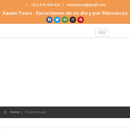
+212 676 444 424
xauentours@gmail.com
Xauen Tours - Excursiones de un día y por Marruecos
CHEFCHAOUEN
Home
Chefchaouen