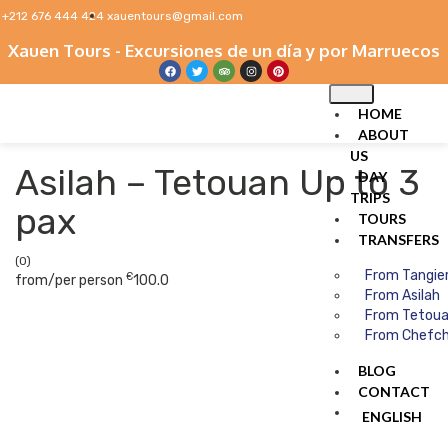
+212 676 444 424
xauentours@gmail.com
Xauen Tours - Excursiones de un día y por Marruecos
HOME
ABOUT
US
Asilah – Tetouan Up to 3
DAY
TRIPS
pax
TOURS
TRANSFERS
(0)
From Tangie
€
from/per person
100.0
From Asilah
From Tetou
From Chefc
BLOG
CONTACT
ENGLISH